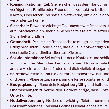
Kommunikationsmittel:
Stelle sicher, dass dein Handy fu
verfügst, mit Familie oder Freunden in Kontakt zu bleiben
Karten, Übersetzer und soziale Netzwerke, um dich leicht
verbinden zu können.
Sicherheit:
Bewahre wichtige Dokumente wie Reisepass, V
auf. Informiere dich über die Sicherheitslage am Reiseziel
Sicherheitsrichtlinien.
Gesundheit:
Packe eine Reiseapotheke mit grundlegende
Pflegeprodukten. Stelle sicher, dass du alle notwendigen 
eventuelle Gesundheitsrisiken am Zielort.
Soziale Interaktion:
Sei offen für neue Kontakte und schl
an, um leichter Menschen kennenzulernen. Nutze soziale 
andere Alleinreisende zu finden und dich vielleicht sogar 
Selbstbewusstsein und Flexibilität:
Sei selbstbewusst und 
und bereit, Pläne anzupassen, um die Reise spontaner und
Budgetplanung:
Plane dein Budget sorgfältig und halte 
Überraschungen zu vermeiden. Berücksichtige, dass Einzel
Unterkünfte.
Notfallvorbereitung:
Notiere dir wichtige Telefonnummern
Botschaft oder des Konsulats deines Heimatlandes am Reis