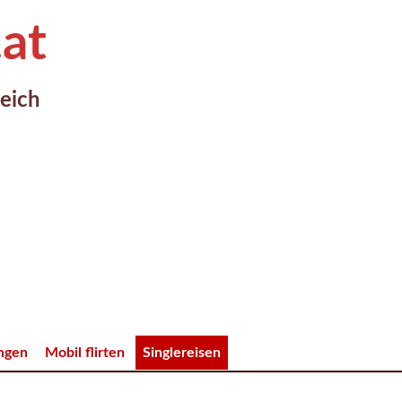
.at
reich
ungen
Mobil flirten
Singlereisen