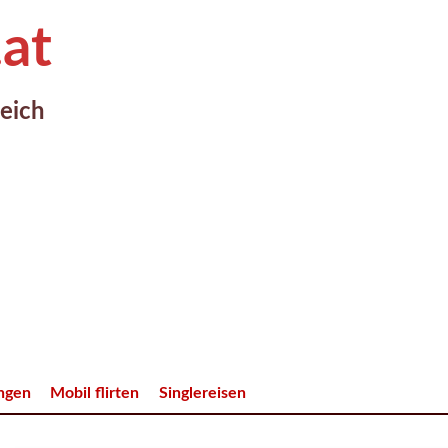
.at
reich
ungen
Mobil flirten
Singlereisen